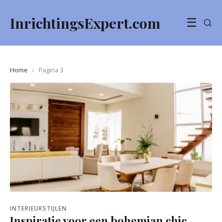
InrichtingsExpert.com
☰
Home
›
Pagina 3
INTERIEURSTIJLEN
Inspiratie voor een bohemian chic