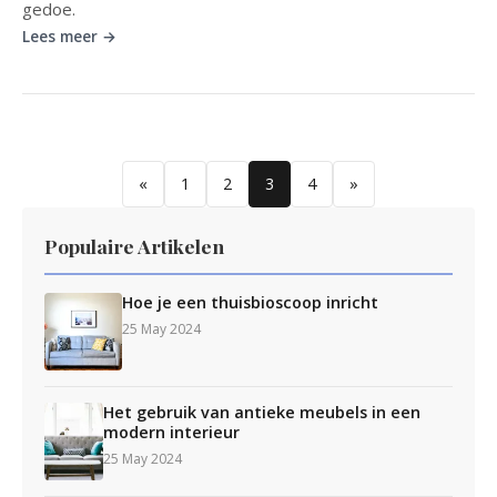
gedoe.
Lees meer →
«
1
2
3
4
»
Populaire Artikelen
Hoe je een thuisbioscoop inricht
25 May 2024
Het gebruik van antieke meubels in een
modern interieur
25 May 2024